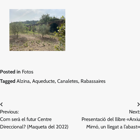
Posted in
Fotos
Tagged
Alzina
,
Aqueducte
,
Canaletes
,
Rabassaires
Navegació
Previous:
Next:
d'entrades
Com serà el futur Centre
Presentació del llibre «Arxiu
Direccional? (Maqueta del 2022)
Mimó, un llegat a l’abast»