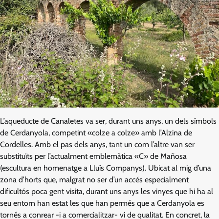
L’aqueducte de Canaletes va ser, durant uns anys, un dels símbols
de Cerdanyola, competint «colze a colze» amb l’Alzina de
Cordelles. Amb el pas dels anys, tant un com l’altre van ser
substituïts per l’actualment emblemàtica «C» de Mañosa
(escultura en homenatge a Lluís Companys). Ubicat al mig d’una
zona d’horts que, malgrat no ser d’un accés especialment
dificultós poca gent visita, durant uns anys les vinyes que hi ha al
seu entorn han estat les que han permés que a Cerdanyola es
tornés a conrear -i a comercialitzar- vi de qualitat. En concret, la