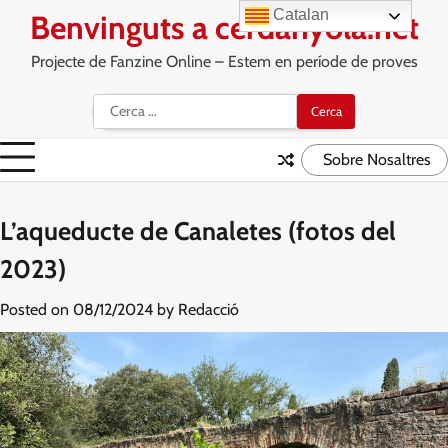
Skip
Catalan
Benvinguts a cerdanyola.net
to
content
Projecte de Fanzine Online – Estem en període de proves
Cerca:
Sobre Nosaltres
L’aqueducte de Canaletes (fotos del
2023)
Posted on
08/12/2024
by
Redacció