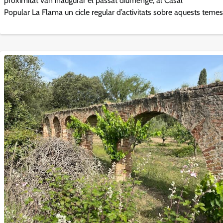
proximitat van inaugurar el passat diumenge, al Casal
Popular La Flama un cicle regular d’activitats sobre aquests temes