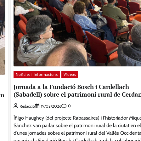
Notícies i Informacions
Vídeos
Jornada a la Fundació Bosch i Cardellach
(Sabadell) sobre el patrimoni rural de Cerda
um
0
Redacció
19/02/2026
Íñigo Haughey (del projecte Rabassaires) i l’historiador Miqu
Sánchez van parlar sobre el patrimoni rural de la ciutat en e
d’unes jornades sobre el patrimoni rural del Vallès Occident
organiza la Fundació Bosch i Cardellach amb la col·laboració