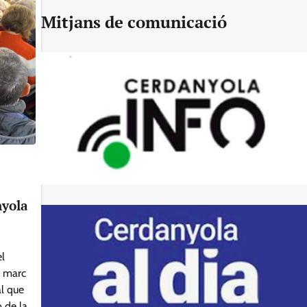
Mitjans de comunicació
nyola
el
l marc
al que
 de la