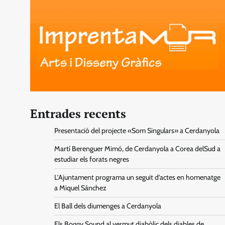
Entrades recents
Presentació del projecte «Som Singulars» a Cerdanyola
Martí Berenguer Mimó, de Cerdanyola a Corea delSud a
estudiar els forats negres
L’Ajuntament programa un seguit d’actes en homenatge
a Miquel Sánchez
El Ball dels diumenges a Cerdanyola
Els Boggy Sound al vermut diabòlic dels diables de