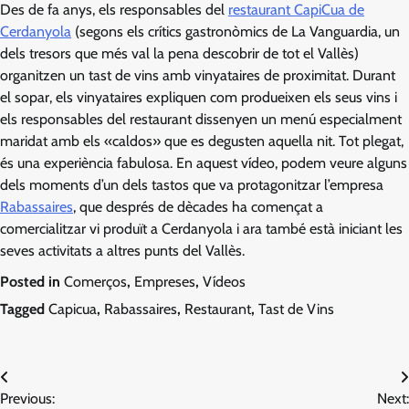
Des de fa anys, els responsables del
restaurant CapiCua de
Cerdanyola
(segons els crítics gastronòmics de La Vanguardia, un
dels tresors que més val la pena descobrir de tot el Vallès)
organitzen un tast de vins amb vinyataires de proximitat. Durant
el sopar, els vinyataires expliquen com produeixen els seus vins i
els responsables del restaurant dissenyen un menú especialment
maridat amb els «caldos» que es degusten aquella nit. Tot plegat,
és una experiència fabulosa. En aquest vídeo, podem veure alguns
dels moments d’un dels tastos que va protagonitzar l’empresa
Rabassaires
, que després de dècades ha començat a
comercialitzar vi produït a Cerdanyola i ara també està iniciant les
seves activitats a altres punts del Vallès.
Posted in
Comerços
,
Empreses
,
Vídeos
Tagged
Capicua
,
Rabassaires
,
Restaurant
,
Tast de Vins
Navegació
Previous:
Next: