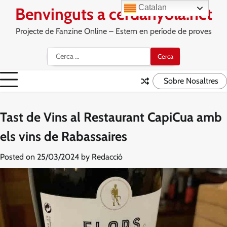
Skip
Catalan
Benvinguts a cerdanyola.net
to
content
Projecte de Fanzine Online – Estem en període de proves
Cerca:
Sobre Nosaltres
Tast de Vins al Restaurant CapiCua amb
els vins de Rabassaires
Posted on
25/03/2024
by
Redacció