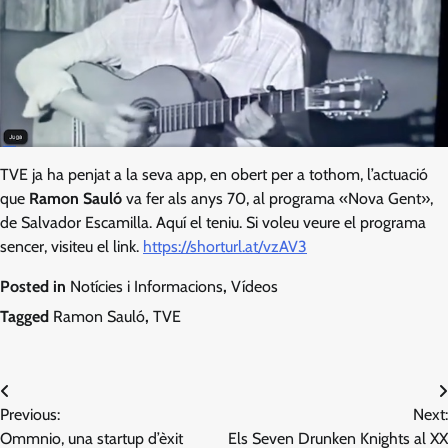
TVE ja ha penjat a la seva app, en obert per a tothom, l’actuació
que
Ramon Sauló
va fer als anys 70, al programa «Nova Gent»,
de Salvador Escamilla. Aquí el teniu. Si voleu veure el programa
sencer, visiteu el link.
https://shorturl.at/vzAV3
Posted in
Notícies i Informacions
,
Vídeos
Tagged
Ramon Sauló
,
TVE
Navegació
Previous:
Next:
d'entrades
Ommnio, una startup d’èxit
Els Seven Drunken Knights al XX