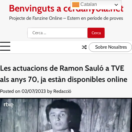
Skip
Catalan
Benvinguts a cerdanyola.net
to
content
Projecte de Fanzine Online – Estem en període de proves
Cerca:
Sobre Nosaltres
Les actuacions de Ramon Sauló a TVE
als anys 70, ja estàn disponibles online
Posted on
02/07/2023
by
Redacció