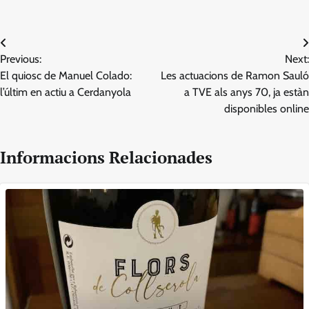
Navegació
Previous:
Next:
d'entrades
El quiosc de Manuel Colado:
Les actuacions de Ramon Sauló
l’últim en actiu a Cerdanyola
a TVE als anys 70, ja estàn
disponibles online
Informacions Relacionades