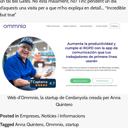
un tal Bill Gates. No està malament, no? Tinc pendent un dia
d’aquests una visita per a que m’ho expliqui en detall… “Incredible
but true”
Web d’Ommnio, la startup de Cerdanyola creada per Anna
Quintero
Posted in
Empreses
,
Notícies i Informacions
Tagged
Anna Quintero
,
Ommnio
,
startup